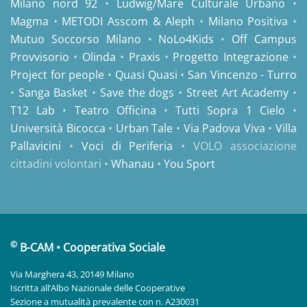
Milano nord 92
•
Ludwig/Mare Culturale Urbano
•
Magma
•
METODI Asscom & Aleph
•
Milano Positiva
•
Mutuo Soccorso Milano
•
NoLo4Kids
•
Off Campus
Provvisorio
•
Olinda
•
Praxis
•
Progetto Integrazione
•
Project for people
•
Quasi Quasi
•
San Vincenzo - Turro
•
Sanga Basket
•
Save the dogs
•
Street Art Academy
•
T12 Lab
•
Teatro Officina
•
Tutti Sopra 1 Cielo
•
Università Bicocca
•
Urban Tale
•
Via Padova Viva
•
Villa
Pallavicini
•
Voci di Periferia
• VOLO associazione
cittadini volontari •
Whanau
•
You Sport
©
B-CAM • Cooperativa Sociale
Via Marghera 43, 20149 Milano
Iscritta all’Albo Nazionale delle Cooperative
Sezione a mutualità prevalente con n. A230031