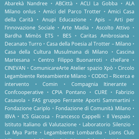
Abarekà Nandree
•
ABCittà
•
ACLI La Gobba
•
ALA
Milano onlus
•
Amici del Parco Trotter
•
Amici Casa
della Carità
•
Anupi Educazione
•
Apis – Arti per
l’innovazione Sociale
•
Arte Madia
•
Ascolto Attivo
•
Bardha Mimòs ETS
•
BES
•
Caritas Ambrosiana -
Decanato Turro
•
Casa della Poesia al Trotter – Milano
•
Casa della Cultura Musulmana di Milano
•
Cascina
Martesana
•
Centro Filippo Buonarroti
•
cheFare
•
CINEVAN
•
ComunicareArte Atelier spazio Xpò
•
Circolo
Legambiente Reteambiente Milano
•
CODICI – Ricerca e
intervento
•
Comin
•
Compagnia Itinerante
•
Confcooperative
•
CPIA Pontano
•
CURE
•
Fabrizio
Casavola
•
FAS gruppo Ferrante Aporti Sammartini
•
Fondazione Cariplo
•
Fondazione di Comunità Milano
•
IBVA
•
ICS Giacosa - Francesco Cappelli
•
Il Vespaio
•
Istituto Italiano di Valutazione
•
Laboratorio Silenzio
•
La Mya Parte
•
Legambiente Lombardia
•
Lions Club